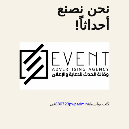
نحن نصنع
أحداثاً!
كُتب بواسطة
880723pwpadmin
في